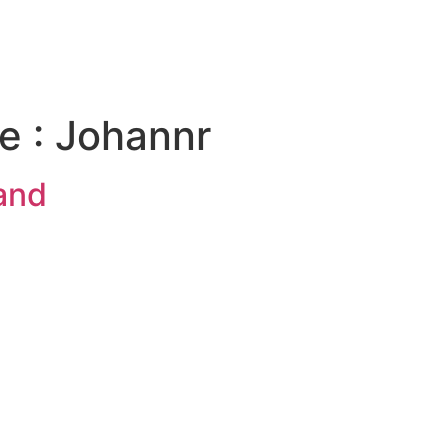
e :
Johannr
and