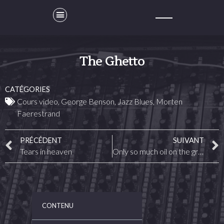
The Ghetto
CATÉGORIES
Cours video
,
George Benson
,
Jazz Blues
,
Morten
Faerestrand
PRÉCÉDENT
SUIVANT
Tears in heaven
Only so much oil on the ground
CONTENU