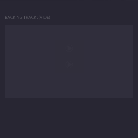
J'oublierai ta voix, ton visage
J'ai beau te serrer dans mes bras
BACKING TRACK : (VIDE)
Tu m'échappes déjà là-bas
D D/B
J'aurai ma chance, j'aurai mes droits
N'y va pas
D/G A4 A
Et la fierté qu'ici je n'ai pas
Là-bas
D...
Tout ce que tu mérites est à toi
N'y va pas
Ici les autres imposent leur loi