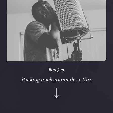
Tant de bonheur à venir
D F#m/C#
Je te veux mari et père
Bm Bm5+
Et toi tu rêves de partir
Ici tout est joué d'avance
Et l'on n'y peut rien changer
Bon jam.
Tout dépend de ta naissance
Backing track autour de ce titre
Bm Bb6 D/A G/A
Et moi je ne suis pas bien né
Là-bas
Loin de nos vies de nos villages