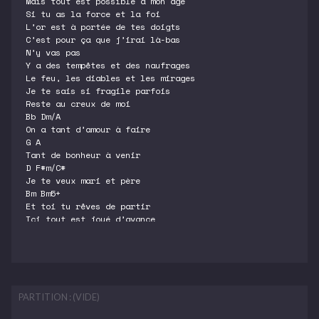
Mais tout est possible à mon âge
Si tu as la force et la foi
L’or est à portée de tes doigts
C’est pour ça que j’irai là-bas
N’y vas pas
Y a des tempêtes et des naufrages
Le feu, les diables et les mirages
Je te sais si fragile parfois
Reste au creux de moi
Bb Dm/A
On a tant d’amour à faire
G A
Tant de bonheur à venir
D F#m/C#
Je te veux mari et père
Bm Bm5+
Et toi tu rêves de partir
Ici tout est joué d’avance
Et l’on n’y peut rien changer
Tout dépend de ta naissance
Bm Bb6 D/A G/A
Et moi je ne suis pas bien né
Là-bas
Loin de nos vies de nos villages
PARTITION : (VIDE)
J’oublierai ta voix, ton visage