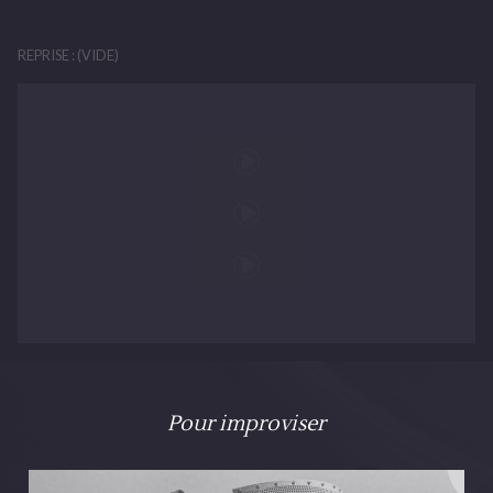
Faut du cœur et faut du courage
Mais tout est possible à mon âge
REPRISE : (VIDE)
Si tu as la force et la foi
L'or est à portée de tes doigts
C'est pour ça que j'irai là-bas
N'y vas pas
Y a des tempêtes et des naufrages
Le feu, les diables et les mirages
Je te sais si fragile parfois
Reste au creux de moi
Bb Dm/A
Pour improviser
On a tant d'amour à faire
G A