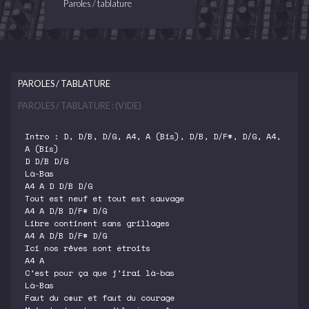
Paroles / tablature
PAROLES / TABLATURE
PAROLES / TABLATURE : (VIDE)
Intro : D, D/B, D/G, A4, A (Bis), D/B, D/F#, D/G, A4,
A (Bis)
D D/B D/G
Là-Bas
A4 A D D/B D/G
Tout est neuf et tout est sauvage
A4 A D/B D/F# D/G
Libre continent sans grillages
A4 A D/B D/F# D/G
Ici nos rêves sont étroits
A4 A
C’est pour ça que j’irai là-bas
Là-Bas
Faut du cœur et faut du courage