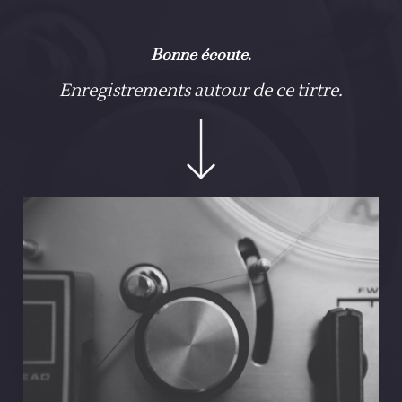
Tout est neuf et tout est sauvage
N’y va pas
Libre continent sans grillages
Là-bas
Bonne écoute.
Beau comme on n’imagine pas
N’y va pas
Enregistrements autour de ce tirtre.
Ici même nos rêves sont étroits
Là-bas
D/B…
C’est pour ça que j’irai là-bas
N’y va pas
On ne m’a pas laissé le choix
Là-bas
D/B…
Je me perds si je reste là
N’y va pas
C’est pour ça que j’irai là-bas
Mêmes accords ad lib
Lyrics / Chords