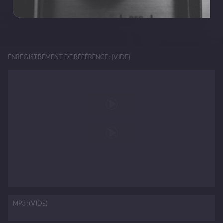
Intro : D, D/B, D/G, A4, A (Bis), D/B, D/F#, D/G, A4, 
A (Bis)
D D/B D/G
Là-Bas
ENREGISTREMENT DE RÉFÉRENCE : (VIDE)
A4 A D D/B D/G
Tout est neuf et tout est sauvage
A4 A D/B D/F# D/G
Libre continent sans grillages
A4 A D/B D/F# D/G
Ici nos rêves sont étroits
A4 A
C'est pour ça que j'irai là-bas
MP3 : (VIDE)
Là-Bas