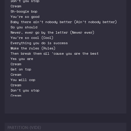
Don’t you stop
Cream
Sh-boogie bop
You’re so good
Baby there ain’t nobody better (Ain’t nobody better)
So you should
Never, ever go by the letter (Never ever)
You’re so cool (Cool)
Everything you do is success
Make the rules (Rules)
Then break them all ’cause you are the best
Yes you are
Cream
Get on top
Cream
You will cop
Cream
Don’t you stop
Cream
Sh-boogie bop
Look up in the air, it’s your guitar
Do your dance
Why should you wait any longer?
Take a chance
It could only make you stronger
PARTITION : (VIDE)