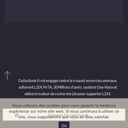
Guitarbook.fr est engagé contre la cruauté envers les animaux,
adhérent L214, PeTA, 30 Millions d’amis, soutient One Voice et
utilise le moteur de recherche Lilo pour supporter L214.
Nous utilisons des cookies pour vous garantir la meilleure
expérience sur notre site web. Si vous continuez à utiliser ce
Signaler Un Lien Cassé
site, nous supposerons que vous en êtes satisfait.
Ok