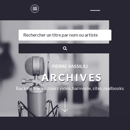
PIERRE VASSILIU
ARCHIVES
Backing tracks, cours vidéo, harmonie, sites, realbooks